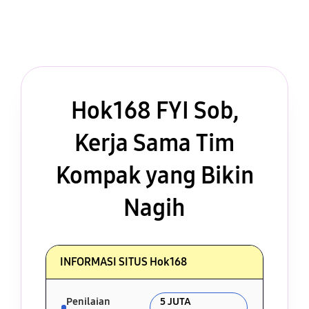
Hok168 FYI Sob,
Kerja Sama Tim
Kompak yang Bikin
Nagih
INFORMASI SITUS Hok168
Penilaian
5 JUTA