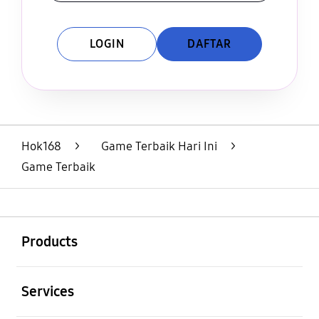
LOGIN
DAFTAR
Layer Popup Close
Hok168
>
Game Terbaik Hari Ini
>
Game Terbaik
Buka
Footer Navigation
Products
Buka
Services
Buka