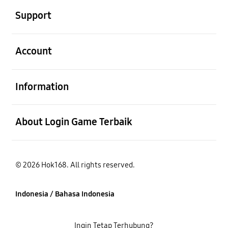
Support
Buka
Account
Buka
Information
Buka
About Login Game Terbaik
© 2026 Hok168. All rights reserved.
Indonesia / Bahasa Indonesia
Ingin Tetap Terhubung?