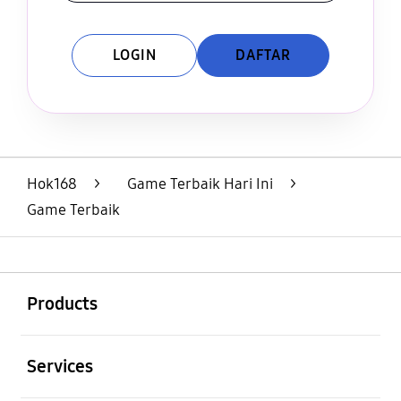
LOGIN
DAFTAR
Layer Popup Close
Hok168
>
Game Terbaik Hari Ini
>
Game Terbaik
Buka
Footer Navigation
Products
Buka
Services
Buka