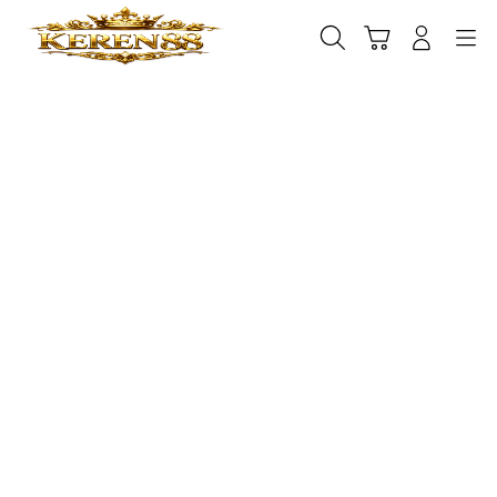
Skip
to
Cari
Troli
Login
Navigation
content