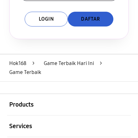
LOGIN
DAFTAR
Layer Popup Close
Hok168
>
Game Terbaik Hari Ini
>
Game Terbaik
Buka
Footer Navigation
Products
Buka
Services
Buka