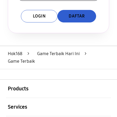
LOGIN
DAFTAR
Layer Popup Close
Hok168
>
Game Terbaik Hari Ini
>
Game Terbaik
Buka
Footer Navigation
Products
Buka
Services
Buka