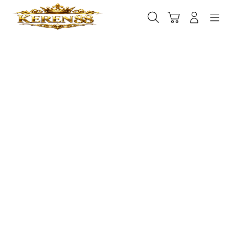
Skip
to
Cari
Troli
Login
Navigation
content