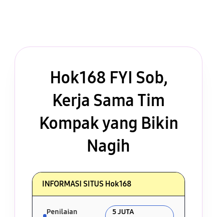
Hok168 FYI Sob,
Kerja Sama Tim
Kompak yang Bikin
Nagih
INFORMASI SITUS Hok168
Penilaian
5 JUTA