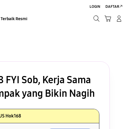
LOGIN
DAFTAR
Cari
Troli
Login/Sign-Up
Terbaik Resmi
Cari
 FYI Sob, Kerja Sama
pak yang Bikin Nagih
US Hok168