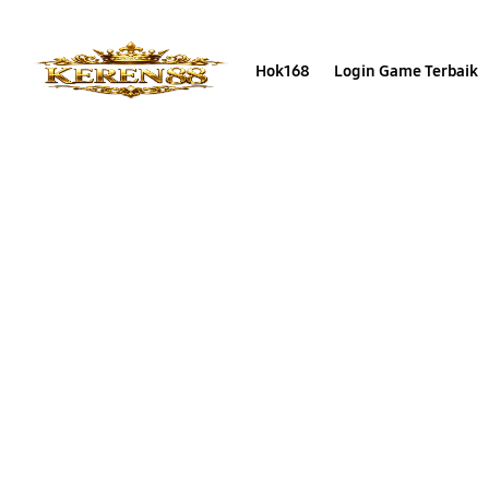
Skip
to
content
Hok168
Login Game Terbaik