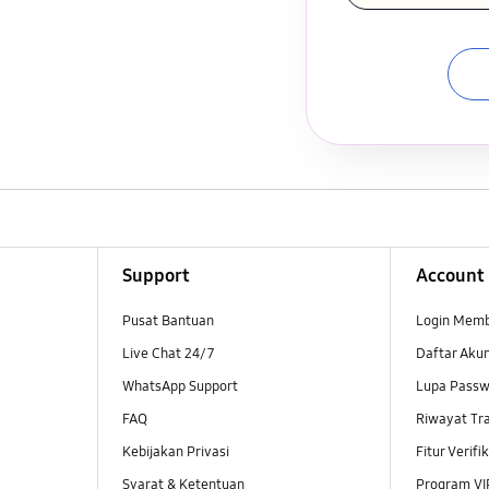
Support
Account
Pusat Bantuan
Login Mem
Live Chat 24/7
Daftar Aku
WhatsApp Support
Lupa Passw
FAQ
Riwayat Tr
Kebijakan Privasi
Fitur Verifi
Syarat & Ketentuan
Program VI