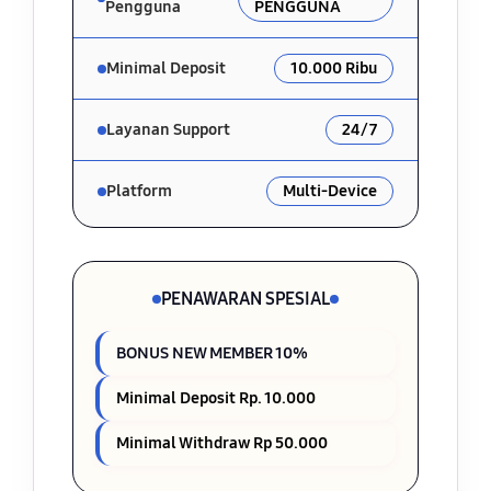
Pengguna
PENGGUNA
Minimal Deposit
10.000 Ribu
Layanan Support
24/7
Platform
Multi-Device
PENAWARAN SPESIAL
BONUS NEW MEMBER 10%
Minimal Deposit Rp. 10.000
Minimal Withdraw Rp 50.000