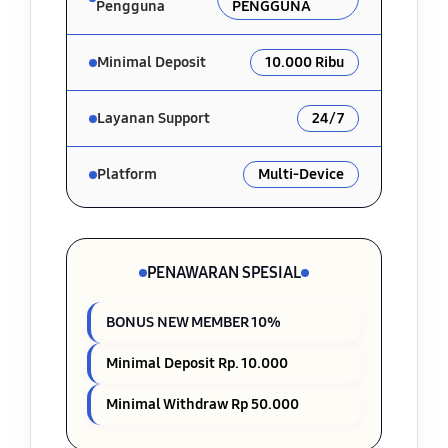
Pengguna
PENGGUNA
Minimal Deposit
10.000 Ribu
Layanan Support
24/7
Platform
Multi-Device
PENAWARAN SPESIAL
BONUS NEW MEMBER 10%
Minimal Deposit Rp. 10.000
Minimal Withdraw Rp 50.000