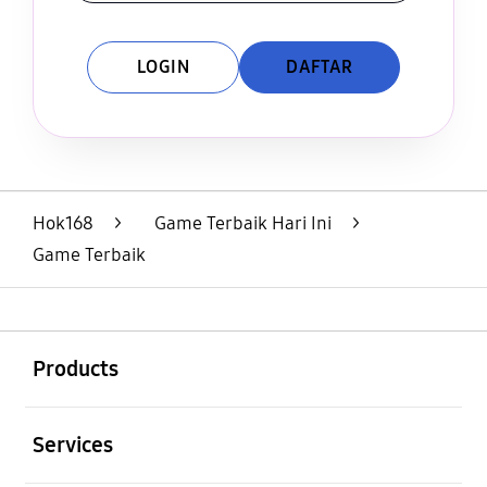
LOGIN
DAFTAR
Layer Popup Close
Hok168
>
Game Terbaik Hari Ini
>
Game Terbaik
Buka
Footer Navigation
Products
Buka
Services
Buka