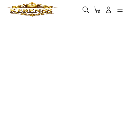
Skip
to
Cari
Troli
Login
Navigation
content