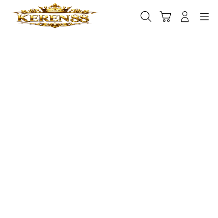
Skip
to
Cari
Troli
Login
Navigation
content