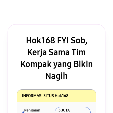
Hok168 FYI Sob,
Kerja Sama Tim
Kompak yang Bikin
Nagih
INFORMASI SITUS Hok168
Penilaian
5 JUTA