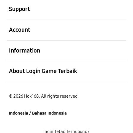
Support
Buka
Account
Buka
Information
Buka
About Login Game Terbaik
© 2026 Hok168. All rights reserved.
Indonesia / Bahasa Indonesia
Ingin Tetap Terhubung?