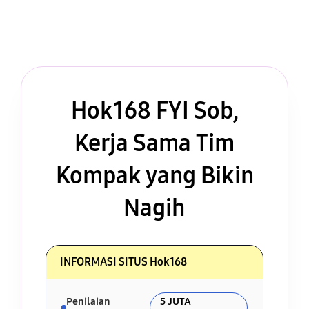
Hok168 FYI Sob,
Kerja Sama Tim
Kompak yang Bikin
Nagih
INFORMASI SITUS Hok168
Penilaian
5 JUTA