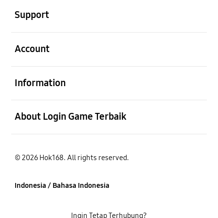
Support
Buka
Account
Buka
Information
Buka
About Login Game Terbaik
© 2026 Hok168. All rights reserved.
Indonesia / Bahasa Indonesia
Ingin Tetap Terhubung?