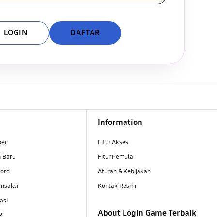
LOGIN
DAFTAR
Information
ber
Fitur Akses
n Baru
Fitur Pemula
ord
Aturan & Kebijakan
ansaksi
Kontak Resmi
kasi
About Login Game Terbaik
P