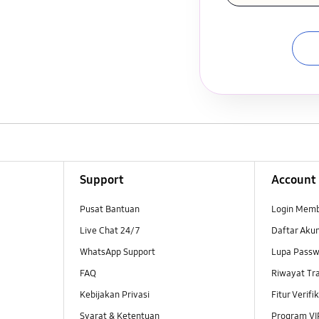
Support
Account
Pusat Bantuan
Login Mem
Live Chat 24/7
Daftar Aku
WhatsApp Support
Lupa Passw
FAQ
Riwayat Tr
Kebijakan Privasi
Fitur Verifi
Syarat & Ketentuan
Program VI