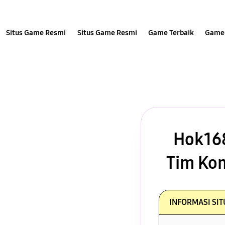
Situs Game Resmi
Situs Game Resmi
Game Terbaik
Game 
Hok168
Tim Kom
INFORMASI SIT