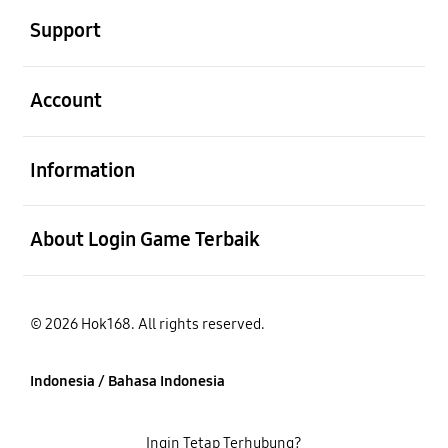
Support
Buka
Account
Buka
Information
Buka
About Login Game Terbaik
© 2026 Hok168. All rights reserved.
Indonesia / Bahasa Indonesia
Ingin Tetap Terhubung?