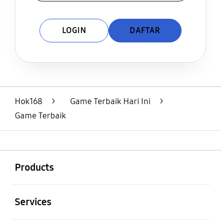
LOGIN
DAFTAR
Layer Popup Close
Hok168
>
Game Terbaik Hari Ini
>
Game Terbaik
Buka
Footer Navigation
Products
Buka
Services
Buka