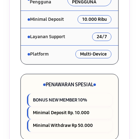
Pengguna
PENGGUNA
Minimal Deposit
10.000 Ribu
Layanan Support
24/7
Platform
Multi-Device
PENAWARAN SPESIAL
BONUS NEW MEMBER 10%
Minimal Deposit Rp. 10.000
Minimal Withdraw Rp 50.000