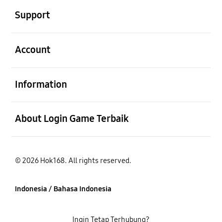
Support
Buka
Account
Buka
Information
Buka
About Login Game Terbaik
© 2026 Hok168. All rights reserved.
Indonesia / Bahasa Indonesia
Ingin Tetap Terhubung?