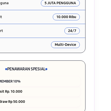
gguna
5 JUTA PENGGUNA
it
10.000 Ribu
rt
24/7
Multi-Device
PENAWARAN SPESIAL
MEMBER 10%
it Rp. 10.000
draw Rp 50.000