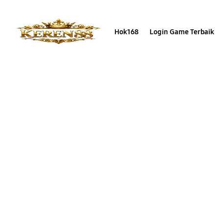
Skip
to
content
Hok168
Login Game Terbaik