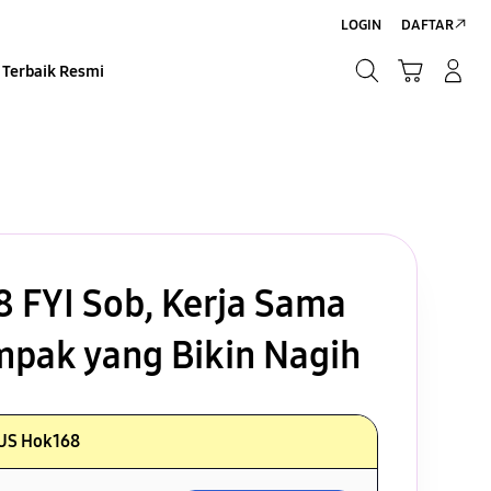
LOGIN
DAFTAR
Cari
Troli
Login/Sign-Up
Terbaik Resmi
Cari
 FYI Sob, Kerja Sama
pak yang Bikin Nagih
US Hok168