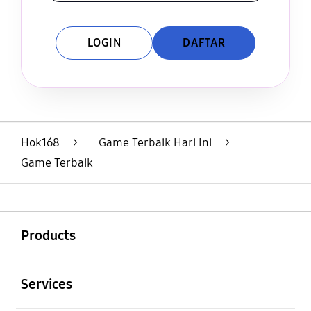
LOGIN
DAFTAR
Layer Popup Close
Hok168
>
Game Terbaik Hari Ini
>
Game Terbaik
Buka
Footer Navigation
Products
Buka
Services
Buka